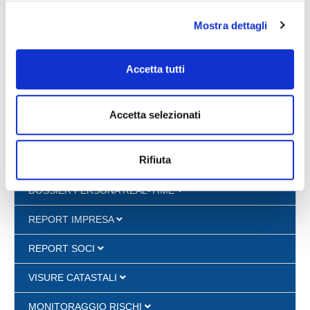
TEMPO DI EVASIONE ORDINE
Mostra dettagli
In differita
Accetta tutti
VISURE CAMERALI
Accetta selezionati
DOSSIER IMPRESA REAL TIME
Rifiuta
PROTESTI E PREGIUDIZIEVOLI
DOSSIER PERSONA REAL-TIME
REPORT IMPRESA
REPORT SOCI
VISURE CATASTALI
MONITORAGGIO RISCHI