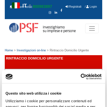
IT
800983897
Registrati
/
Login
Numero verde:
Home
>
Investigazioni on-line
> Rintraccio Domicilio Urgente
RINTRACCIO DOMICILIO URGENTE
150.00 €
RICHIEDI IL SERVIZIO
Questo sito web utilizza i cookie
ACCEDI
REGISTRATI
Utilizziamo i cookie per personalizzare contenuti ed
annunci, per fornire funzionalità dei social media e per