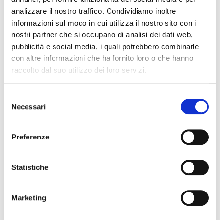
analizzare il nostro traffico. Condividiamo inoltre
DESCRIZIONE
informazioni sul modo in cui utilizza il nostro sito con i
nostri partner che si occupano di analisi dei dati web,
Il servizio
rintraccio domicilio
è utile per rintracciare
pubblicità e social media, i quali potrebbero combinarle
i
debitori scomparsi o irreperibili
e deriva dall’analisi di
con altre informazioni che ha fornito loro o che hanno
dati ufficiali e dati ufficiosi. Vengono rintracciati anche
raccolto dal suo utilizzo dei loro servizi.
eventuali recapiti telefonici del debitore.
Questo servizio è indispensabile per
Selezione
l’eventuale
recupero del credito
che il soggetto vanta
Necessari
del
nei confronti del nominativo da rintracciare.
consenso
Il
rintraccio domicilio
è attivo su tutto il territorio
Preferenze
nazionale.
Statistiche
----------------------------------------------------------------------------------
------------------------------------------------
Marketing
TEMPO DI ELEBORAZIONE DEL DOCUMENTO (
2
GIORNI LAVORATIVI
)