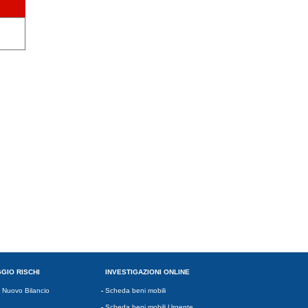
GIO RISCHI
INVESTIGAZIONI ONLINE
 Nuovo Bilancio
-
Scheda beni mobili
-
Scheda beni mobili Urgente