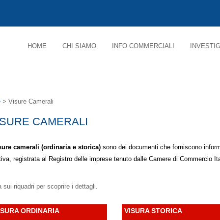
HOME
CHI SIAMO
INFO COMMERCIALI
INVESTIG
e
> Visure Camerali
ISURE CAMERALI
sure camerali
(
ordinaria e storica
)
s
ono dei documenti c
he forniscono inform
tiva, registrata al Registro delle imprese
tenuto dalle Camere di Commercio Ita
 sui riquadri per scoprire i dettagli.
ISURA ORDINARIA
VISURA STORICA