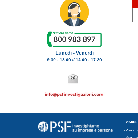
Lunedì - Venerdì
9.30
-
13.00
//
14.00
-
17.30
VISURE
-
Visura o
-
Visura st