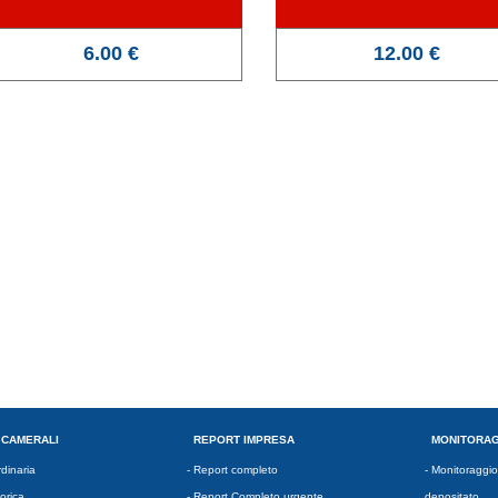
6.00 €
12.00 €
 CAMERALI
REPORT IMPRESA
MONITORAG
rdinaria
-
Report completo
-
Monitoraggio
orica
-
Report Completo urgente
depositato