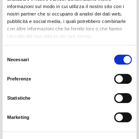
informazioni sul modo in cui utilizza il nostro sito con i
Commercia
li operanti al di fuori dei confini
nostri partner che si occupano di analisi dei dati web,
nazionali. Viene utilizzato per tutelare i rapporti
pubblicità e social media, i quali potrebbero combinarle
commerciali con la propria impresa.
con altre informazioni che ha fornito loro o che hanno
raccolto dal suo utilizzo dei loro servizi.
Selezione
Necessari
del
Clicca sui riquadri per scoprire i dettagli.
consenso
Preferenze
REPORT ESTERO
Statistiche
149.50 €
Marketing
REPORT ESTERO URGENTE