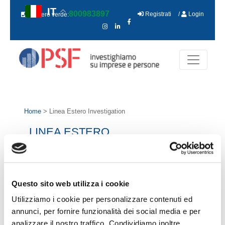
IT
800983897
Registrati
/
Login
Numero verde:
Home
> Linea Estero Investigation
LINEA ESTERO
INVESTIGATION
Questo sito web utilizza i cookie
Utilizziamo i cookie per personalizzare contenuti ed
annunci, per fornire funzionalità dei social media e per
Il servizio Estero fornisce informa
zioni
analizzare il nostro traffico. Condividiamo inoltre
commerciali di dettaglio su società e azienda