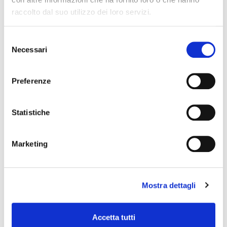
raccolto dal suo utilizzo dei loro servizi.
DESCRIZIONE
Selezione
Report Estero
con supplemento per evasione
Necessari
del
urgente.
consenso
----------------------------------------------------------------------------------
------------------------------------------------
Preferenze
TEMPO DI ELABORAZIONE DEL DOCUMENTO (
5 GIORNI)
Statistiche
TEMPO DI EVASIONE ORDINE
In differita
Marketing
VISURE CAMERALI
Mostra dettagli
DOSSIER IMPRESA REAL TIME
Accetta tutti
PROTESTI E PREGIUDIZIEVOLI