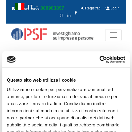
IT
800983897
Registrati
/
Login
Numero verde:
Home
>
Linea Estero Investigation
> Report Estero Urgente
REPORT ESTERO URGENTE
Questo sito web utilizza i cookie
Utilizziamo i cookie per personalizzare contenuti ed
195.50 €
annunci, per fornire funzionalità dei social media e per
analizzare il nostro traffico. Condividiamo inoltre
RICHIEDI IL SERVIZIO
informazioni sul modo in cui utilizza il nostro sito con i
nostri partner che si occupano di analisi dei dati web,
ACCEDI
REGISTRATI
pubblicità e social media, i quali potrebbero combinarle
con altre informazioni che ha fornito loro o che hanno