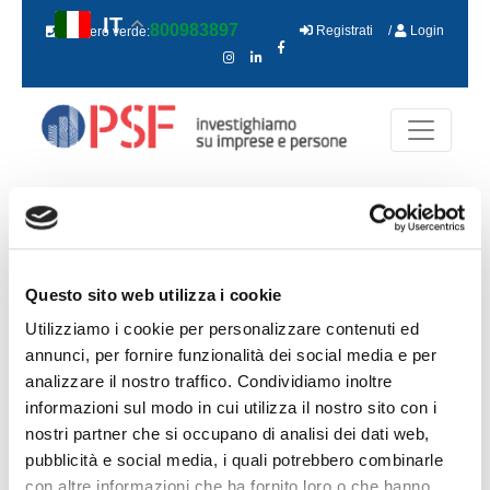
IT
800983897
Registrati
/
Login
Numero verde:
Home
> Report cariche
REPORT CARICHE
Questo sito web utilizza i cookie
Utilizziamo i cookie per personalizzare contenuti ed
annunci, per fornire funzionalità dei social media e per
analizzare il nostro traffico. Condividiamo inoltre
informazioni sul modo in cui utilizza il nostro sito con i
nostri partner che si occupano di analisi dei dati web,
Il
Report Cariche
consente di conoscere le
pubblicità e social media, i quali potrebbero combinarle
cariche societarie ricoperte dai soci, in tutte le
con altre informazioni che ha fornito loro o che hanno