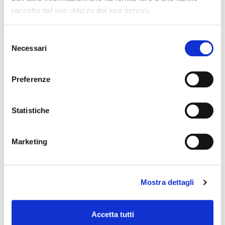
società, con i relativi dati anagrafici.
raccolto dal suo utilizzo dei loro servizi.
Selezione
Necessari
del
consenso
Clicca sui riquadri per scoprire i dettagli.
Preferenze
REPORT CARICHE DI UN SOGGETTO NELLE
IMPRESE
Statistiche
4.90 €
Marketing
VISURE CAMERALI
Mostra dettagli
DOSSIER IMPRESA REAL TIME
Accetta tutti
PROTESTI E PREGIUDIZIEVOLI