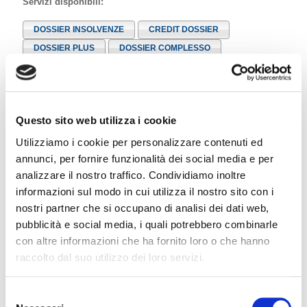
Servizi disponibili:
DOSSIER INSOLVENZE
CREDIT DOSSIER
DOSSIER PLUS
DOSSIER COMPLESSO
DOSSIER PERSONA
Questo sito web utilizza i cookie
VISURE PROTESTI
Utilizziamo i cookie per personalizzare contenuti ed
Servizio disponibile:
annunci, per fornire funzionalità dei social media e per
analizzare il nostro traffico. Condividiamo inoltre
VISURA PROTESTI
informazioni sul modo in cui utilizza il nostro sito con i
nostri partner che si occupano di analisi dei dati web,
pubblicità e social media, i quali potrebbero combinarle
REPORT AZIENDE
con altre informazioni che ha fornito loro o che hanno
raccolto dal suo utilizzo dei loro servizi.
Report realizzati ad hoc in base alla richiesta del cliente. Il
documento contiene informazioni provenienti da fonti ufficiali e
ufficiose frutto delle attività condotte da analisti specializzati nella
Selezione
valutazione e interpretazione dei dati strutturali, economici e